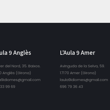
Aula 9 Anglès
L’Aula 9 Amer
er del Nord, 35. Baixos.
Avinguda de la Selva, 59.
0 Anglès (Girona)
17170 Amer (Girona)
la9idiomes@gmail.com
laula9idiomes@gmail.com
33 99 69
696 79 36 43