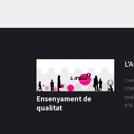
L’
Carr
1716
Ensenyament de
lau
676 
qualitat